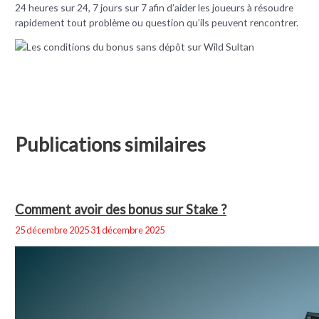
24 heures sur 24, 7 jours sur 7 afin d’aider les joueurs à résoudre
rapidement tout problème ou question qu’ils peuvent rencontrer.
Publications similaires
Comment avoir des bonus sur Stake ?
25 décembre 2025
31 décembre 2025